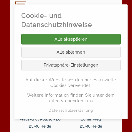
Cookie- und
Klaus-Groth-Schule
Datenschutzhinweise
Grund- und Gemeinschaftsschule der
Alle akzeptieren
Stadt Heide
Alle ablehnen
Bili-Schule /
Modellschule für Niederdeutsch
Privatsphäre-Einstellungen
Schule mit Berufswahlsiegel /
Zukunftsschule
Auf dieser Website werden nur essenzielle
Cookies verwendet.
Weitere Information finden Sie unter dem
unten stehenden Link.
Datenschutzerklärung
Klaus-Groth-Str. 18 - 20
Loher Weg
25746 Heide
25746 Heide