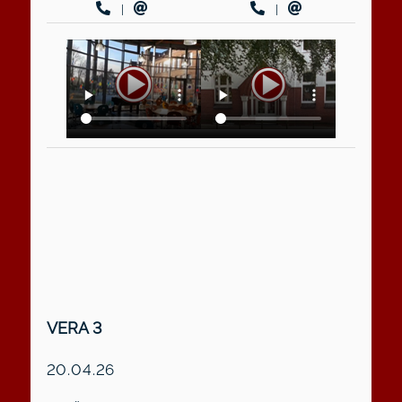
|
|
VERA 3
20.04.26