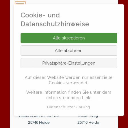
Cookie- und
Klaus-Groth-Schule
Datenschutzhinweise
Grund- und Gemeinschaftsschule der
Alle akzeptieren
Stadt Heide
Alle ablehnen
Bili-Schule /
Modellschule für Niederdeutsch
Privatsphäre-Einstellungen
Schule mit Berufswahlsiegel /
Zukunftsschule
Auf dieser Website werden nur essenzielle
Cookies verwendet.
Weitere Information finden Sie unter dem
unten stehenden Link.
Datenschutzerklärung
Klaus-Groth-Str. 18 - 20
Loher Weg
25746 Heide
25746 Heide