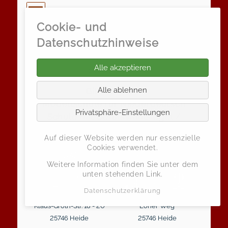
Cookie- und
Klaus-Groth-Schule
Datenschutzhinweise
Grund- und Gemeinschaftsschule der
Alle akzeptieren
Stadt Heide
Alle ablehnen
Bili-Schule /
Modellschule für Niederdeutsch
Privatsphäre-Einstellungen
Schule mit Berufswahlsiegel /
Zukunftsschule
Auf dieser Website werden nur essenzielle
Cookies verwendet.
Weitere Information finden Sie unter dem
unten stehenden Link.
Datenschutzerklärung
Klaus-Groth-Str. 18 - 20
Loher Weg
25746 Heide
25746 Heide