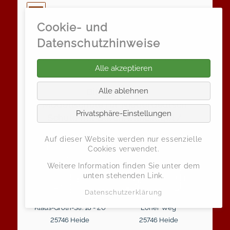
Cookie- und
Klaus-Groth-Schule
Datenschutzhinweise
Grund- und Gemeinschaftsschule der
Alle akzeptieren
Stadt Heide
Alle ablehnen
Bili-Schule /
Modellschule für Niederdeutsch
Privatsphäre-Einstellungen
Schule mit Berufswahlsiegel /
Zukunftsschule
Auf dieser Website werden nur essenzielle
Cookies verwendet.
Weitere Information finden Sie unter dem
unten stehenden Link.
Datenschutzerklärung
Klaus-Groth-Str. 18 - 20
Loher Weg
25746 Heide
25746 Heide