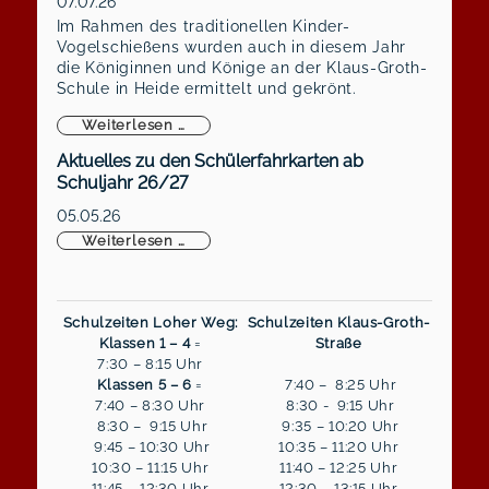
07.07.26
Im Rahmen des traditionellen Kinder-
Vogelschießens wurden auch in diesem Jahr
die Königinnen und Könige an der Klaus-Groth-
Schule in Heide ermittelt und gekrönt.
Königliche Majestäten gekrönt
Weiterlesen …
Aktuelles zu den Schülerfahrkarten ab
Schuljahr 26/27
05.05.26
Aktuelles zu den Schülerfahrkarten ab S
Weiterlesen …
Schulzeiten Loher Weg:
Schulzeiten Klaus-Groth-
Klassen 1 – 4
=
Straße
7:30 – 8:15 Uhr
Klassen 5 – 6
=
7:40 – 8:25 Uhr
7:40 – 8:30 Uhr
8:30 - 9:15 Uhr
8:30 – 9:15 Uhr
9:35 – 10:20 Uhr
9:45 – 10:30 Uhr
10:35 – 11:20 Uhr
10:30 – 11:15 Uhr
11:40 – 12:25 Uhr
11:45 – 12:30 Uhr
12:30 – 13:15 Uhr