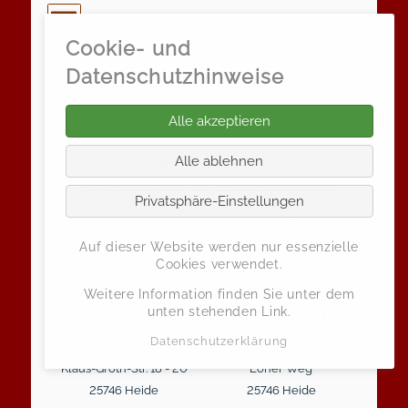
Cookie- und
Klaus-Groth-Schule
Datenschutzhinweise
Grund- und Gemeinschaftsschule der
Alle akzeptieren
Stadt Heide
Alle ablehnen
Bili-Schule /
Modellschule für Niederdeutsch
Privatsphäre-Einstellungen
Schule mit Berufswahlsiegel /
Zukunftsschule
Auf dieser Website werden nur essenzielle
Cookies verwendet.
Weitere Information finden Sie unter dem
unten stehenden Link.
Datenschutzerklärung
Klaus-Groth-Str. 18 - 20
Loher Weg
25746 Heide
25746 Heide