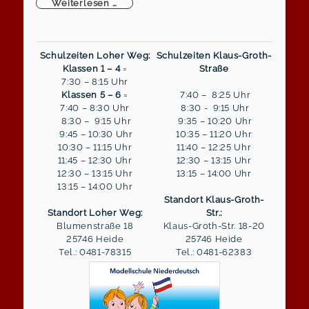
Aktuelles zu den Schülerfahrkarten ab S
Weiterlesen …
Schulzeiten Loher Weg:
Schulzeiten Klaus-Groth-
Klassen 1 – 4
=
Straße
7:30 – 8:15 Uhr
Klassen 5 – 6
=
7:40 – 8:25 Uhr
7:40 – 8:30 Uhr
8:30 - 9:15 Uhr
8:30 – 9:15 Uhr
9:35 – 10:20 Uhr
9:45 – 10:30 Uhr
10:35 – 11:20 Uhr
10:30 – 11:15 Uhr
11:40 – 12:25 Uhr
11:45 – 12:30 Uhr
12:30 – 13:15 Uhr
12:30 – 13:15 Uhr
13:15 – 14:00 Uhr
13:15 – 14:00 Uhr
Standort Klaus-Groth-
Standort Loher Weg:
Str.:
Blumenstraße 18
Klaus-Groth-Str. 18-20
25746 Heide
25746 Heide
Tel.: 0481-78315
Tel.: 0481-62383